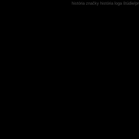
história značky
história loga
štúdie/p