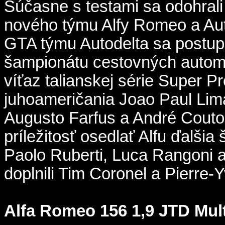
Súčasne s testami sa odohral
nového týmu Alfy Romeo a Auto
GTA týmu Autodelta sa postupn
šampionátu cestovných automo
víťaz talianskej série Super P
juhoameričania Joao Paul Lim
Augusto Farfus a André Couto
príležitosť osedlať Alfu ďalšia
Paolo Ruberti, Luca Rangoni a
doplnili Tim Coronel a Pierre-
Alfa Romeo 156 1,9 JTD Multi