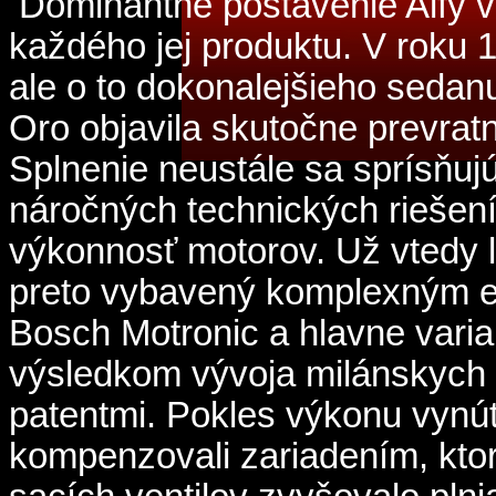
Dominantné postavenie Alfy vo 
každého jej produktu. V roku
ale o to dokonalejšieho sedanu
Oro objavila skutočne prevrat
Splnenie neustále sa sprísňu
náročných technických riešen
výkonnosť motorov. Už vtedy 
preto vybavený komplexným 
Bosch Motronic a hlavne varia
výsledkom vývoja milánskych i
patentmi. Pokles výkonu vynút
kompenzovali zariadením, kto