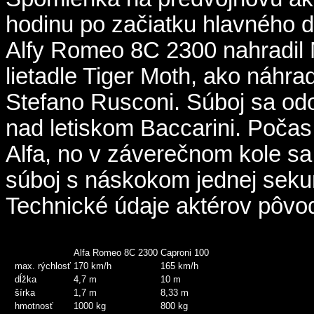
hodinu po začiatku hlavného d
Alfy Romeo 8C 2300 nahradil M
lietadle Tiger Moth, ako náhr
Stefano Rusconi. Súboj sa odo
nad letiskom Baccarini. Počas 
Alfa, no v záverečnom kole sa 
súboj s náskokom jednej seku
Technické údaje aktérov pôvo
Alfa Romeo 8C 2300
Caproni 100
max. rýchlosť
170 km/h
165 km/h
dĺžka
4,7 m
10 m
šírka
1,7 m
8,33 m
hmotnosť
1000 kg
800 kg