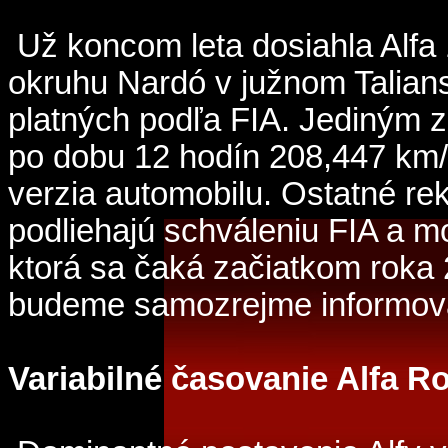
Už koncom leta dosiahla Alfa 1
okruhu Nardó v južnom Talian
platných podľa FIA. Jediným z
po dobu 12 hodín 208,447 km/h
verzia automobilu. Ostatné r
podliehajú schváleniu FIA a mo
ktorá sa čaká začiatkom roka
budeme samozrejme informov
Variabilné časovanie Alfa 