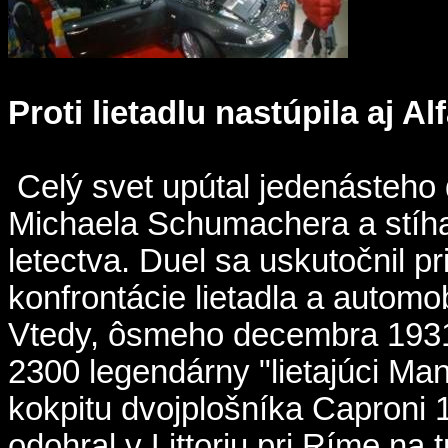
Proti lietadlu nastúpila aj A
Celý svet upútal jedenásteho
Michaela Schumachera a stíha
letectva. Duel sa uskutočnil pri
konfrontácie lietadla a automob
Vtedy, ôsmeho decembra 1931
2300 legendárny "lietajúci Man
kokpitu dvojplošníka Caproni 1
odohral v Littoriu pri Ríme na t