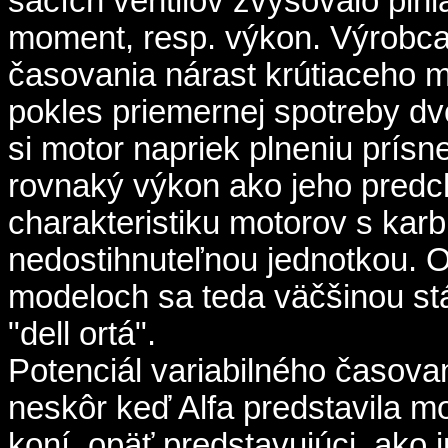
sacích ventilov zvyšovalo plni
moment, resp. výkon. Výrobca
časovania nárast krútiaceho
pokles priemernej spotreby dvo
si motor napriek plneniu prís
rovnaký výkon ako jeho predc
charakteristiku motorov s karb
nedostihnuteľnou jednotkou. O
modeloch sa teda väčšinou stál
"dell ortá".
Potenciál variabilného časovan
neskôr keď Alfa predstavila m
koní, opäť predstavujúci, ako i