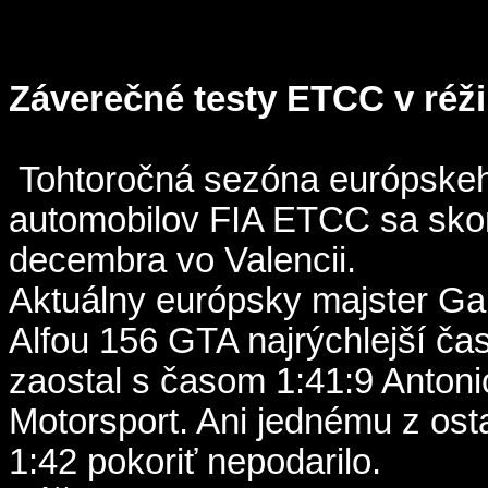
Záverečné testy ETCC v réžii
Tohtoročná sezóna európske
automobilov FIA ETCC sa skon
decembra vo Valencii.
Aktuálny európsky majster Gab
Alfou 156 GTA najrýchlejší čas
zaostal s časom 1:41:9 Anton
Motorsport. Ani jednému z os
1:42 pokoriť nepodarilo.