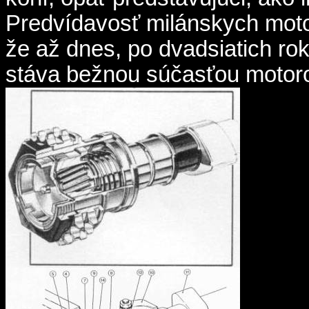
Predvídavosť milánskych moto
že až dnes, po dvadsiatich rok
stáva bežnou súčasťou motor