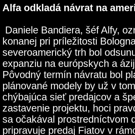
Alfa odkladá návrat na amer
Daniele Bandiera, šéf Alfy, oz
konanej pri príležitosti Bolog
severoamerický trh bol odsun
expanziu na európskych a ázij
Pôvodný termín návratu bol pl
plánované modely by už v tom 
chýbajúca sieť predajcov a špe
zastavenie projektu, hoci prav
sa očakával prostredníctvom 
pripravuje predaj Fiatov v rámc