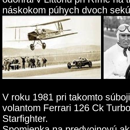
náskokom púhych dvoch sekúnd 
V roku 1981 pri takomto súboji
volantom Ferrari 126 Ck Turb
Starfighter.
Spomienka na predvojnovú akc