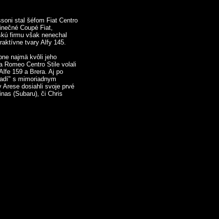
soni stal šéfom Fiat Centro
dinečné Coupé Fiat,
skú firmu však nenechal
aktívne tvary Alfy 145.
ne najmä kvôli jeho
a Romeo Centro Stile volali
lfe 159 a Brera. Aj po
zadí" s mimoriadnym
 Arese dosiahli svoje prvé
nas (Subaru), či Chris