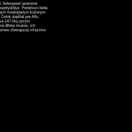
TS Selespeed upravená
urphy&Nye. Perleťovo biela
rebným modrobielym koženým
 Celok dopĺňal pre Alfu
rava 147-čky prvým
dlhšie trvanie, ich
Romeo zbierajúcej víťazstvo