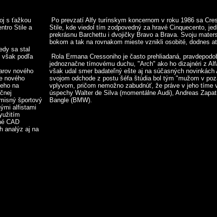
oj s ťažkou
Po prevzatí Alfy turínskym koncernom v roku 1986 sa Cres
ntro Stile a
Stile, kde viedol tím zodpovedný za hravé Cinquecento, je
prekrásnu Barchettu i dvojičky Bravo a Brava. Svoju mater
bokom a tak na rovnakom mieste vznikli osobité, dodnes atr
edy sa stal
e však podľa
Rola Ermana Cressoniho je často prehliadaná, pravdepodob
jednoznačne tímovému duchu, "Arch" ako ho dizajnéri z Alf
varov nového
však udal smer badateľný ešte aj na súčasných novinkách A
ne nového
svojom odchode z postu šéfa štúdia bol tým "mužom v po
ceho na
vplyvom, pričom nemožno zabudnúť, že práve v jeho tíme v
ečnej
úspechy Walter de Silva (momentálne Audi), Andreas Zapati
omisný športový
Bangle (BMW).
ými alfistami
yužitím
ené CAD
h analýz aj na