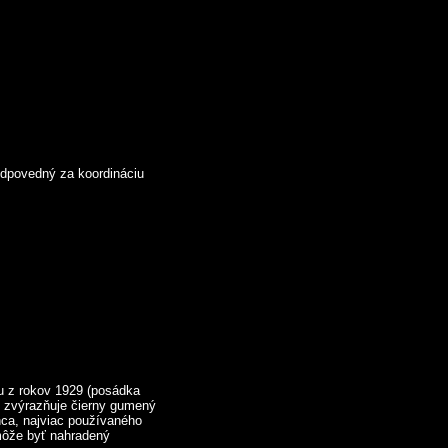
odpovedný za koordináciu
 z rokov 1929 (posádka
t zvýrazňuje čierny gumený
nca, najviac používaného
 môže byť nahradený