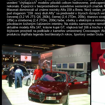
uvedení "chýbajúcich" modelov pôsobili celkom hodnoverne, prekvapen
nekonalo. Expozícii v bezprostrednom susedstve sesterských značiek F
Maserati dominovali už známe novinky Alfa 159 a Brera. Nový sedan, p
pod sloganom "159. nový druh Alfy" sa predviedol v štyroch rôznych ver
červenej (3,2 V6 JTS Q4, 260k), čiernej (2,4 JTDm, 200k), titanovo sive
185k) a striebornej (2,4 JTDm, 200k) farbe, všetky s efektným a mimor
pôsobiacim koženým čalúnením interiéru. Na stánku samozrejme nemoh
aktuálne modely Alfa 147, krásne kupé GT, vlajková loď 166 a trochu v 
štýlovom prostredí na podklade z kameňov umiestnený Crosswagon. Ak
produkciu dopĺňala legenda šesťdesiatych rokov, športový sedan Giulia 