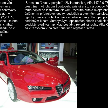
ie sa však
S heslom "život v pohybe" oživila stánok aj Alfa 147 2,0 
errari a
prestížnym výrobcom športového príslušenstva a odevov M
rezentovaný
farba doplnená leštenými diskami, zvnútra pútala dvojfa
ziách v
čalúnením prístrojovej dosky, sedačiek a dverných panelov.
j (2,2 JTS,
typický drevený volant a hlavica radiacej páky. Hoci je úp
iadne luxusne
podobným činom Murphy&Nye, spolupráca oboch značiek má 
li chýbať
produkty využíva napríklad posádka rekordnej jachty Alfa 
úzadí, no v
za víťazstvom v najprestížnejších regatách sveta.
tuálnu
TI.