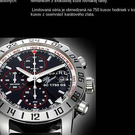
alostných
remienkom z krokodílej kože rovnakej farby.
Limitovaná séria je obmedzená na 750 kusov hodiniek v k
kusov z osemnásť karátového zlata.