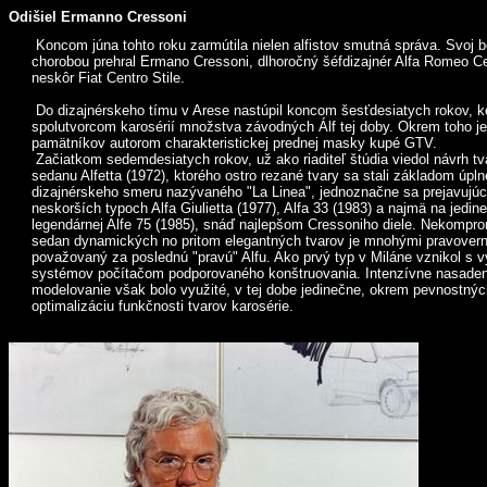
Odišiel Ermanno Cressoni
Koncom júna tohto roku zarmútila nielen alfistov smutná správa. Svoj b
chorobou prehral Ermano Cressoni, dlhoročný šéfdizajnér Alfa Romeo Ce
neskôr Fiat Centro Stile.
Do dizajnérskeho tímu v Arese nastúpil koncom šesťdesiatych rokov, k
spolutvorcom karosérií množstva závodných Álf tej doby. Okrem toho j
pamätníkov autorom charakteristickej prednej masky kupé GTV.
Začiatkom sedemdesiatych rokov, už ako riaditeľ štúdia viedol návrh t
sedanu Alfetta (1972), ktorého ostro rezané tvary sa stali základom úpl
dizajnérskeho smeru nazývaného "La Linea", jednoznačne sa prejavujú
neskorších typoch Alfa Giulietta (1977), Alfa 33 (1983) a najmä na jedin
legendárnej Alfe 75 (1985), snáď najlepšom Cressoniho diele. Nekompr
sedan dynamických no pritom elegantných tvarov je mnohými pravovern
považovaný za poslednú "pravú" Alfu. Ako prvý typ v Miláne vznikol s v
systémov počítačom podporovaného konštruovania. Intenzívne nasad
modelovanie však bolo využité, v tej dobe jedinečne, okrem pevnostnýc
optimalizáciu funkčnosti tvarov karosérie.