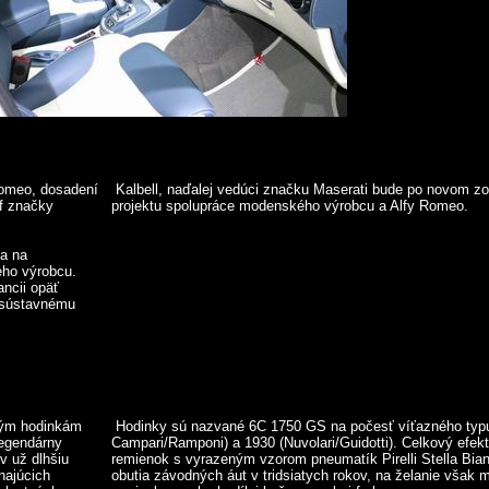
Romeo, dosadení
Kalbell, naďalej vedúci značku Maserati bude po novom z
éf značky
projektu spolupráce modenského výrobcu a Alfy Romeo.
sa na
eho výrobcu.
ancii opäť
k sústavnému
vým hodinkám
Hodinky sú nazvané 6C 1750 GS na počesť víťazného typu
legendárny
Campari/Ramponi) a 1930 (Nuvolari/Guidotti). Celkový efek
v už dlhšiu
remienok s vyrazeným vzorom pneumatík Pirelli Stella Bia
najúcich
obutia závodných áut v tridsiatych rokov, na želanie však