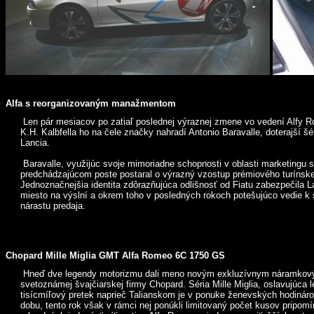
Alfa s reorganizovaným manažmentom
Len pár mesiacov po zatiaľ poslednej výraznej zmene vo vedení Alfy 
K.H. Kalbfella ho na čele značky nahradí Antonio Baravalle, doterajší š
Lancia.
Baravalle, využijúc svoje mimoriadne schopnosti v oblasti marketingu 
predchádzajúcom poste postaral o výrazný vzostup prémiového turínsk
Jednoznačnejšia identita zdôrazňujúca odlišnosť od Fiatu zabezpečila L
miesto na výslní a okrem toho v posledných rokoch potešujúco vedie 
nárastu predaja.
Chopard Mille Miglia GMT Alfa Romeo 6C 1750 GS
Hneď dve legendy motorizmu dali meno novým exkluzívnym náramko
svetoznámej švajčiarskej firmy Chopard. Séria Mille Miglia, oslavujúca 
tisícmíľový pretek naprieč Talianskom je v ponuke ženevských hodináro
dobu, tento rok však v rámci nej ponúkli limitovaný počet kusov pripomí