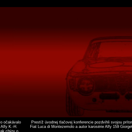
vo očakávalo
Prestíž úvodnej tlačovej konferencie pozdvihli svojou prít
Alfy K.-H.
Fiat Luca di Montezemolo a autor karosérie Alfy 159 Giorget
tak chýry o