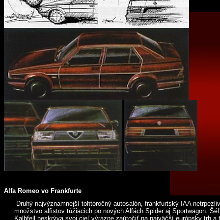
Alfa Romeo vo Frankfurte
Druhý najvýznamnejší tohtoročný autosalón, frankfurtský IAA netrpezli
množstvo alfistov túžiacich po nových Alfách Spider aj Sportwagon. Šéf 
Kalbfell neskrýva svoj cieľ výrazne zaútočiť na najväčší európsky trh a 