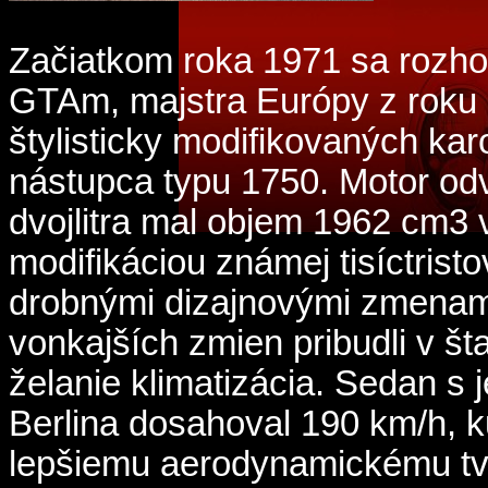
Začiatkom roka 1971 sa rozhod
GTAm, majstra Európy z roku
štylisticky modifikovaných kar
nástupca typu 1750. Motor o
dvojlitra mal objem 1962 cm3 
modifikáciou známej tisíctristov
drobnými dizajnovými zmenami
vonkajších zmien pribudli v št
želanie klimatizácia. Sedan 
Berlina dosahoval 190 km/h, 
lepšiemu aerodynamickému tva