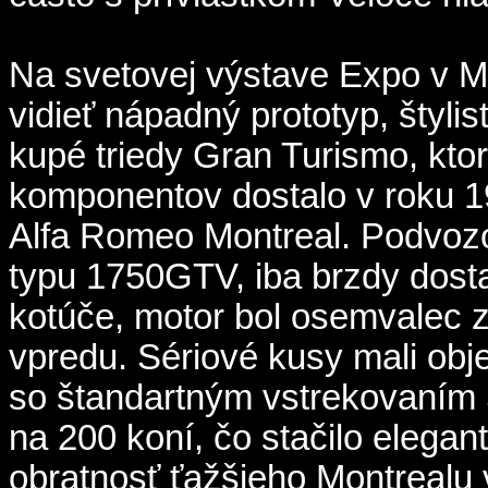
Na svetovej výstave Expo v M
vidieť nápadný prototyp, štyli
kupé triedy Gran Turismo, kto
komponentov dostalo v roku 1
Alfa Romeo Montreal. Podvoz
typu 1750GTV, iba brzdy dosta
kotúče, motor bol osemvalec z
vpredu. Sériové kusy mali ob
so štandartným vstrekovaním
na 200 koní, čo stačilo eleg
obratnosť ťažšieho Montrealu 