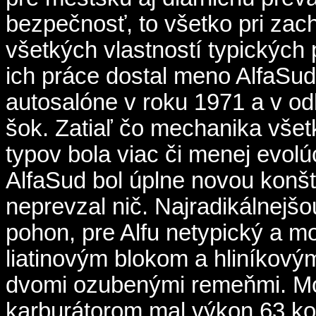
bezpečnosť, to všetko pri zac
všetkých vlastností typických
ich práce dostal meno AlfaSud
autosalóne v roku 1971 a v od
šok. Zatiaľ čo mechanika vše
typov bola viac či menej evol
AlfaSud bol úplne novou konšt
neprevzal nič. Najradikálnejš
pohon, pre Alfu netypický a m
liatinovým blokom a hliníkov
dvomi ozubenými remeňmi. M
karburátorom mal výkon 63 ko