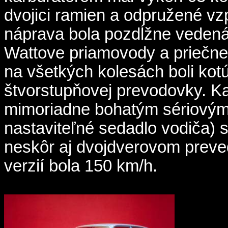
dvojici ramien a odpružené v
náprava bola pozdĺžne vedená
Wattove priamovody a priečn
na všetkých kolesách boli ko
štvorstupňovej prevodovky. Ka
mimoriadne bohatým sériovým
nastaviteľné sedadlo vodiča) 
neskôr aj dvojdverovom preve
verzií bola 150 km/h.