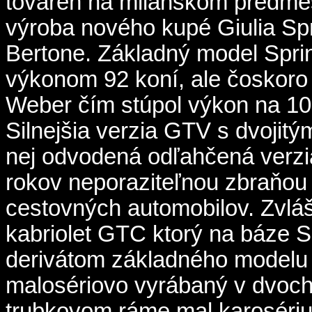
továreň na milánskom predmes
výroba nového kupé Giulia Spr
Bertone. Základný model Sprin
výkonom 92 koní, ale čoskoro 
Weber čím stúpol výkon na 10
Silnejšia verzia GTV s dvojit
nej odvodená odľahčená verzi
rokov neporaziteľnou zbraňou
cestovných automobilov. Zvláš
kabriolet GTC ktorý na báze S
derivátom základného modelu 
malosériovo vyrábaný v dvoch
trubkovom ráme mal karosériu 