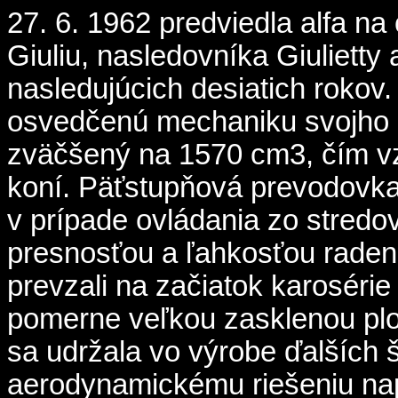
27. 6. 1962 predviedla alfa na
Giuliu, nasledovníka Giuliett
nasledujúcich desiatich rokov
osvedčenú mechaniku svojho 
zväčšený na 1570 cm3, čím vz
koní. Päťstupňová prevodovka
v prípade ovládania zo stredo
presnosťou a ľahkosťou radeni
prevzali na začiatok karosérie
pomerne veľkou zasklenou plo
sa udržala vo výrobe ďalších
aerodynamickému riešeniu na