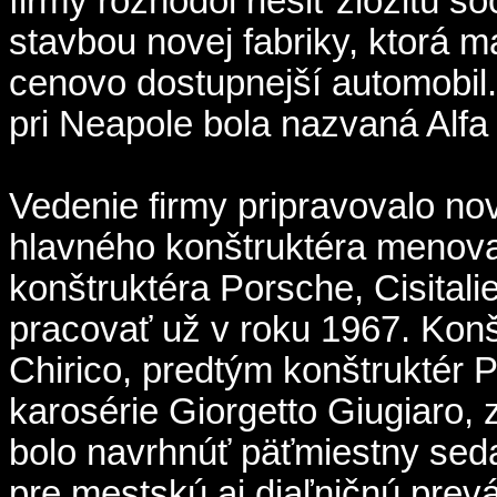
firmy rozhodol riešiť zložitú s
stavbou novej fabriky, ktorá 
cenovo dostupnejší automobil.
pri Neapole bola nazvaná Alfa 
Vedenie firmy pripravovalo no
hlavného konštruktéra menova
konštruktéra Porsche, Cisitalie
pracovať už v roku 1967. Kon
Chirico, predtým konštruktér 
karosérie Giorgetto Giugiaro, 
bolo navrhnúť päťmiestny seda
pre mestskú aj diaľničnú pre