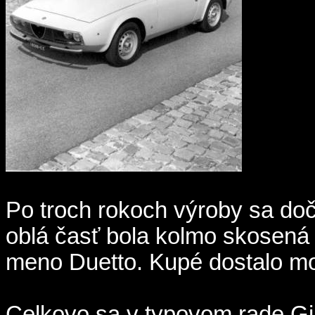
Po troch rokoch výroby sa doč
oblá časť bola kolmo skosená
meno Duetto. Kupé dostalo mo
Celkovo sa v typovom rade Giu