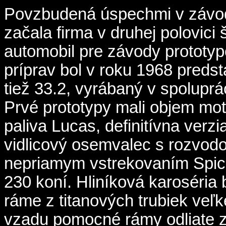
Povzbudená úspechmi v závo
začala firma v druhej polovici
automobil pre závody prototyp
príprav bol v roku 1968 preds
tiež 33.2, vyrábaný v spoluprá
Prvé prototypy mali objem moto
paliva Lucas, definitívna verzi
vidlicový osemvalec s rozvo
nepriamym vstrekovaním Spic
230 koní. Hliníková karoséria
ráme z titanových trubiek veľk
vzadu pomocné rámy odliate z