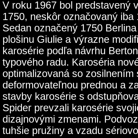
V roku 1967 bol predstavený v
1750, neskôr označovaný iba 
Sedan označený 1750 Berlina
plošinu Giulie a výrazne modi
karosérie podľa návrhu Berto
typového radu. Karoséria nov
optimalizovaná so zosilnením 
deformovateľnou prednou a z
stavby karosérie s odstupňov
Spider prevzali karosérie svoj
dizajnovými zmenami. Podvozo
tuhšie pružiny a vzadu sériovo