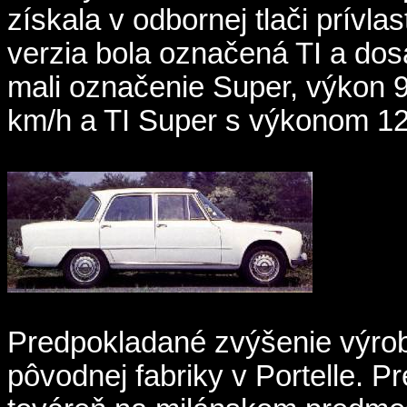
získala v odbornej tlači prívl
verzia bola označená TI a dosa
mali označenie Super, výkon 
km/h a TI Super s výkonom 12
Predpokladané zvýšenie výro
pôvodnej fabriky v Portelle. P