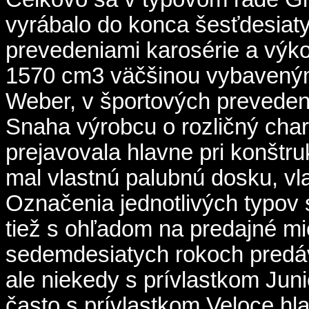
vyrábalo do konca šesťdesiat
prevedeniami karosérie a vý
1570 cm3 väčšinou vybavenými
Weber, v športových prevedeni
Snaha výrobcu o rozličný char
prejavovala hlavne pri konštru
mal vlastnú palubnú dosku, vla
Označenia jednotlivých typov 
tiež s ohľadom na predajné m
sedemdesiatych rokoch predáv
ale niekedy s prívlastkom Jun
často s prívlastkom Veloce hla