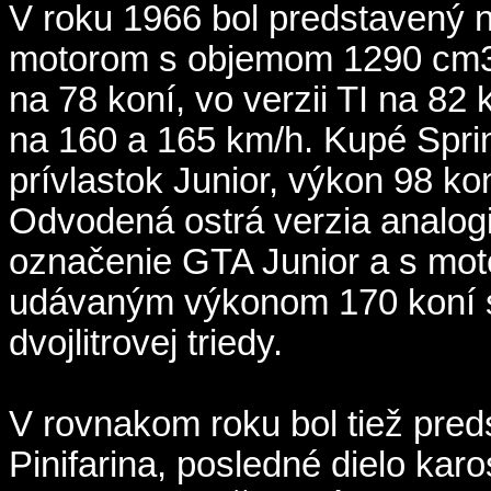
V roku 1966 bol predstavený n
motorom s objemom 1290 cm3 
na 78 koní, vo verzii TI na 82
na 160 a 165 km/h. Kupé Spr
prívlastok Junior, výkon 98 k
Odvodená ostrá verzia analog
označenie GTA Junior a s mo
udávaným výkonom 170 koní s
dvojlitrovej triedy.
V rovnakom roku bol tiež pred
Pinifarina, posledné dielo kar