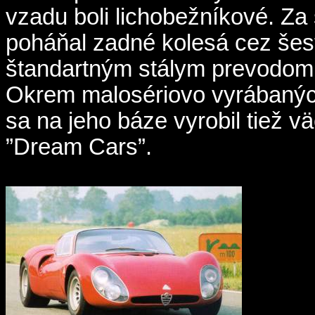
vzadu boli lichobežníkové. Z
poháňal zadné kolesá cez še
štandartným stálym prevodom
Okrem malosériovo vyrábanýc
sa na jeho báze vyrobil tiež v
”Dream Cars”.