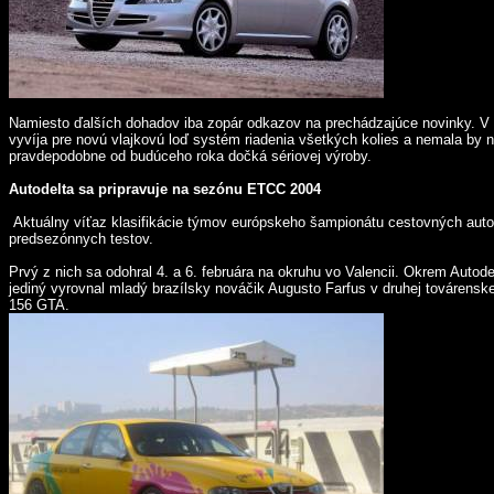
Namiesto ďalších dohadov iba zopár odkazov na prechádzajúce novinky. V 
vyvíja pre novú vlajkovú loď systém riadenia všetkých kolies a nemala by 
pravdepodobne od budúceho roka dočká sériovej výroby.
Autodelta sa pripravuje na sezónu ETCC 2004
Aktuálny víťaz klasifikácie týmov európskeho šampionátu cestovných autom
predsezónnych testov.
Prvý z nich sa odohral 4. a 6. februára na okruhu vo Valencii. Okrem Autod
jediný vyrovnal mladý brazílsky nováčik Augusto Farfus v druhej továrenskej
156 GTA.