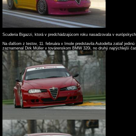
Scuderia Bigazzi, ktorá v predchádzajúcom roku nasadzovala v európskych 
Na ďalšom z testov, 11. februára v Imole predstavila Autodelta zatiaľ jedinú
zaznamenal Dirk Müller v továrenskom BMW 320i, no druhý najrýchlejší čas