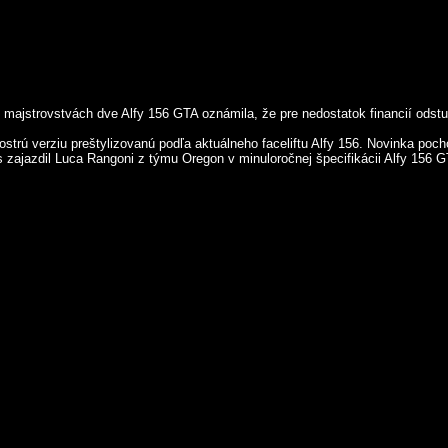
majstrovstvách dve Alfy 156 GTA oznámila, že pre nedostatok financií odstup
 ostrú verziu preštylizovanú podľa aktuálneho faceliftu Alfy 156. Novinka poch
 zajazdil Luca Rangoni z týmu Oregon v minuloročnej špecifikácii Alfy 156 G