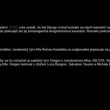
edícii
2/2003
sme uviedli, že Ital Design získal kontrakt na návrh karosérií 
nás prekvapiť ani jej extravagantná dvojpriestorová karoséria. Rovnako prekv
obilov, továrenský tým Alfa Romeo Autodelta sa zodpovedne pripravuje na p
elty sa ho zúčastnil aj satelitný tým Oregon s minuloročnou Alfou 156 GTA. 
 Alfe. Oregon testoval v zložení Luca Rangoni, Salvatore Tavano a Michele Bar