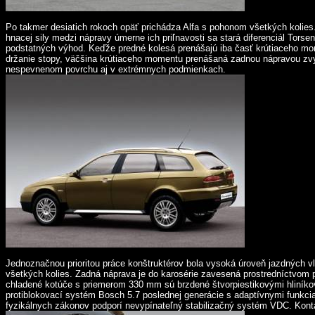
Po takmer desiatich rokoch opäť prichádza Alfa s pohonom všetkých kolies.
hnacej sily medzi nápravy úmerne ich priľnavosti sa stará diferenciál Tor
podstatných výhod. Keďže predné kolesá prenášajú iba časť krútiaceho mom
držanie stopy, väčšina krútiaceho momentu prenášaná zadnou nápravou zvyš
nespevnenom povrchu aj v extrémnych podmienkach.
Jednoznačnou prioritou práce konštruktérov bola vysoká úroveň jazdných vl
všetkých kolies. Zadná náprava je do karosérie zavesená prostredníctvom
chladené kotúče s priemerom 330 mm sú brzdené štvorpiestikovými hliníko
protiblokovací systém Bosch 5.7 poslednej generácie s adaptívnymi funkcia
fyzikálnych zákonov podporí nevypínateľný stabilizačný systém VDC. Kontak