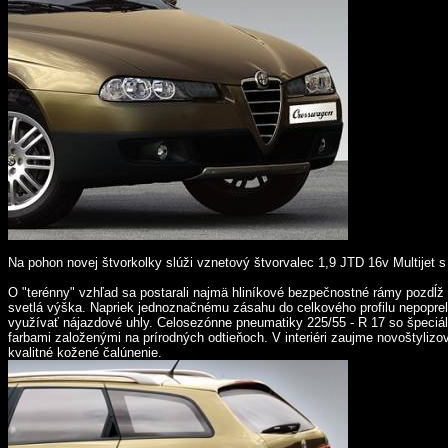
Na pohon novej štvorkolky slúži vznetový štvorvalec 1,9 JTD 16v Multi
O "terénny" vzhľad sa postarali najmä hliníkové bezpečnostné rámy pozdĺž
svetlá výška. Napriek jednoznačnému zásahu do celkového profilu nepoprel
využívať nájazdové uhly. Celosezónne pneumatiky 225/55 - R 17 so špeciá
farbami založenými na prírodných odtieňoch. V interiéri zaujme novoštyliz
kvalitné kožené čalúnenie.