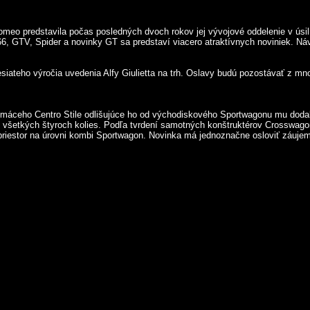
omeo predstavila počas posledných dvoch rokov jej vývojové oddelenie v úsi
6, GTV, Spider a novinky GT sa predstaví viacero atraktívnych noviniek. Náv
siateho výročia uvedenia Alfy Giulietta na trh. Oslavy budú pozostávať z mno
máceho Centro Stile odlišujúce ho od východiskového Sportwagonu mu dodali 
šetkých štyroch kolies. Podľa tvrdení samotných konštruktérov Crosswagon 
priestor na úrovni kombi Sportwagon. Novinka má jednoznačne osloviť záujem