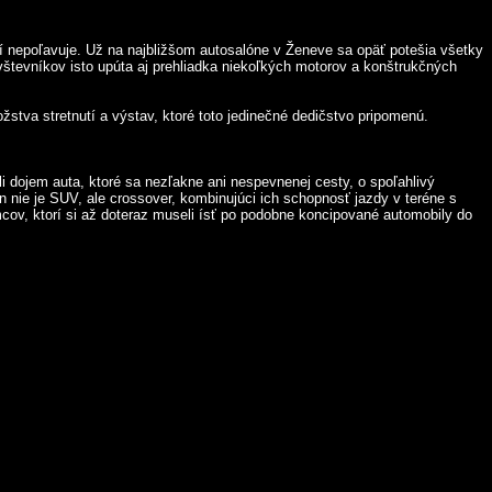
lí nepoľavuje. Už na najbližšom autosalóne v Ženeve sa opäť potešia všetky
števníkov isto upúta aj prehliadka niekoľkých motorov a konštrukčných
žstva stretnutí a výstav, ktoré toto jedinečné dedičstvo pripomenú.
dojem auta, ktoré sa nezľakne ani nespevnenej cesty, o spoľahlivý
nie je SUV, ale crossover, kombinujúci ich schopnosť jazdy v teréne s
cov, ktorí si až doteraz museli ísť po podobne koncipované automobily do