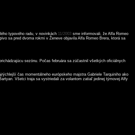
celého typového radu, v novinkách
11/2003
sme informovali, že Alfa Romeo
apivo sa pred dvoma rokmi v Ženeve objavila Alfa Romeo Brera, ktorá sa
richádzajúcu sezónu. Počas februára sa zúčastnil všetkých oficiálnych
Najrýchlejší čas momentálneho európskeho majstra Gabriele Tarquiniho ako
tyan. Všetci traja sa vystriedali za volantom zatiaľ jedinej týmovej Alfy