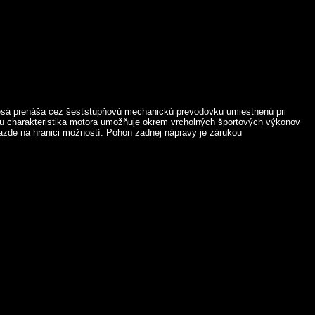
lesá prenáša cez šesťstupňovú mechanickú prevodovku umiestnenú pri
iou charakteristika motora umožňuje okrem vrcholných športových výkonov
azde na hranici možností. Pohon zadnej nápravy je zárukou