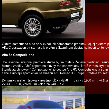
Okrem samotného auta sa v expozícii samostatne predstaví aj jej systém p
Alfa Crosswagon by sa mala k prvým zákazníkom dostať na jeseň tohto rok
Alfa 8c Competizione
Po jesennej svetovej premiére štúdie by sa mala v Ženeve predstaviť séri
históriu značky. "8c" pripomína slávny rad osemvalcov, ktoré v tridsiatych 
štyridsiatych rokov. "Competizione" je poctou Alfe 6C Competizione a spanil
sebe skrývajú spomienku na krásnu Alfu Romeo 33 Coupé Stradale zo šesťde
Dynamiku nízkej, širokej karosérie (dĺžka 4278 mm, šírka 1900 mm, výška 
275/35 - R 20, vpredu sú valce 245/40 - R 20.