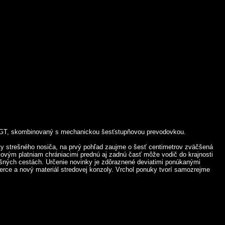
é GT, skombinovaný s mechanickou šesťstupňovou prevodovkou.
šty strešného nosiča, na prvý pohľad zaujme o šesť centimetrov zväčšená
kovým platniam chrániacimi prednú aj zadnú časť môže vodič do krajnosti
ašných cestách. Určenie novinky je zdôraznené deviatimi ponúkanými
erce a nový materiál stredovej konzoly. Vrchol ponuky tvorí samozrejme