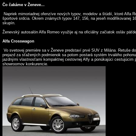
Čo čakáme v Ženeve...
Napriek mimoriadnej ofenzíve nových typov, modelov a štúdií, ktoré Alfa R
športové srdcia. Okrem známych typov 147, 156, na jeseň modifikovanej 16
skupín.
Ženevský autosalón Alfa Romeo využije aj na oficiálny začiatok osláv päťde
Alfa Crosswagon
Vo svetovej premiére sa v Ženeve predstaví prvé SUV z Milána. Retuše do
prejazd za sťažených podmienok sa potom postará systém trvalého pohonu v
jazdnými vlastnosťami kompaktnej cestovnej Alfy a ponúkajúci cestujúcim 
showroomov konkurencie.