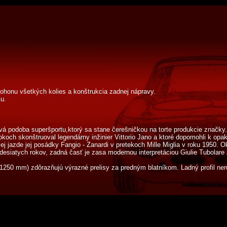
ohonu všetkých kolies a konštrukcia zadnej nápravy.
u.
ová podoba superšportu,ktorý sa stane čerešničkou na torte produkcie znač
rokoch skonštruoval legendárny inžinier Vittorio Jano a ktoré dopomohli k op
ej jazde jej posádky Fangio - Zanardi v pretekoch Mille Miglia v roku 1950. 
siatych rokov, zadná časť je zasa modernou interpretáciou Giulie Tubolare
1250 mm) zdôrazňujú výrazné prelisy za predným blatníkom. Ladný profil ner