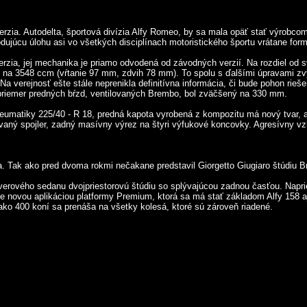
ia. Autodelta, športová divízia Alfy Romeo, by sa mala opäť stať výrobcom 
ujúcu úlohu asi vo všetkých disciplínach motoristického športu vrátane form
erzia, jej mechanika je priamo odvodená od závodných verzií. Na rozdiel od s
 3548 ccm (vŕtanie 97 mm, zdvih 78 mm). To spolu s ďalšími úpravami zvýš
verejnosť ešte stále neprenikla definitívna informácia, či bude pohon rieše
 priemer predných bŕzd, ventilovaných Brembo, bol zväčšený na 330 mm.
umatiky 225/40 - R 18, predná kapota vyrobená z kompozitu má nový tvar, ab
vaný spojler, zadný masívny výrez na štyri výfukové koncovky. Agresívny vzhľa
 Tak ako pred dvoma rokmi nečakane predstavil Giorgetto Giugiaro štúdiu Bre
verového sedanu dvojpriestorovú štúdiu so splývajúcou zadnou časťou. Napriek
 novou aplikáciou platformy Premium, ktorá sa má stať základom Alfy 158 aj š
ako 400 koní sa prenáša na všetky kolesá, ktoré sú zároveň riadené.