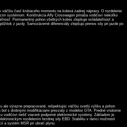
dy väčšiu časť krútiaceho momentu na kolesá zadnej nápravy. O rozdelenie
diacim systémom. Konštrukcia Alfy Crosswagon prináša vodičovi niekoľko
eľnosť. Permanentný pohon všetkých kolies zlepšuje ovládateľnosť a
žitok z jazdy. Samozáverné diferenciály zlepšujú prenos sily pri jazde po
iu ale výrazne prepracované, rešpektujúc väčšiu svetlú výšku a pohon
m bol s drobnými modifikáciami prevzatý z modelov GTA. Predné vnútorne
vodičovi riešiť viaceré podporné elektronické systémy. Základom je
lektronickým rozdelením brzdnej sily EBD. Stabilitu v rámci možností
ii a systém MSR pri ubratí plynu.