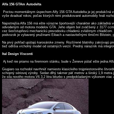
Alfa 156 GTAm Autodelta
Poctou momentálnym úspechom Alfy 156 GTA Autodelta je jej produkčná verz
vyše dvadsať rokov, počas ktorých nimi produkované automobily hrali rozhod
Najostrejšia Alfa 156 má ešte výrazne športovejší charakter ako základná v
odvodeným od motora modelov GTA. Jeho objem bol zväčšený z 3177 ccm na
cez šesťstupňovú mechanickú prevodovku chladenú zvláštnym chladičom. Na 
podvozok je vybavený pružinami Eibach a nastaviteľnými tlmičmi Bilstein,
Na prvý pohľad upútajú karosárske zmeny. Rozšírené blatníky zakrývajú pne
tiež odlíšia vrcholný model od ostatných verzií. Predný nárazník má integro
Ital Design Visconti
Aj keď nie priamo na firemnom stánku, bude v Ženeve pútať ešte jedna Alfa.
Giugiaro sa rozhodol navrhnúť namiesto klasického trojpriestorového štvord
schopný sériovej výroby. Sedan dlhý takmer päť metrov a široký 1,9 metra je
že sila nového motora V6 3,2 litra biturbo s predpokladaným výkonom viac 