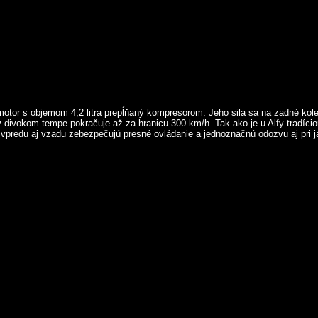
otor s objemom 4,2 litra prepĺňaný kompresorom. Jeho sila sa na zadné ko
v divokom tempe pokračuje až za hranicu 300 km/h. Tak ako je u Alfy tradíc
vpredu aj vzadu zebezpečujú presné ovládanie a jednoznačnú odozvu aj pri j