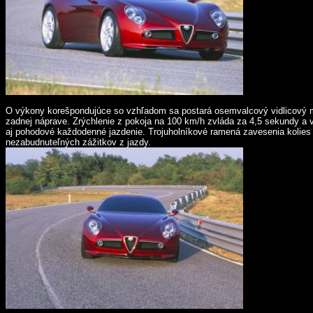
O výkony korešpondujúce so vzhľadom sa postará osemvalcový vidlicový m
zadnej náprave. Zrýchlenie z pokoja na 100 km/h zvláda za 4,5 sekundy a 
aj pohodové každodenné jazdenie. Trojuholníkové ramená zavesenia kolies 
nezabudnuteľných zážitkov z jazdy.