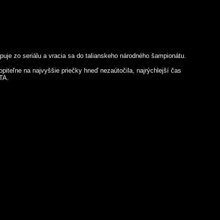
uje zo seriálu a vracia sa do talianskeho národného šampionátu.
opiteľne na najvyššie priečky hneď nezaútočila, najrýchlejší čas
TA.