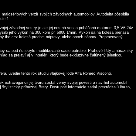
malosériových verzií svojich závodných automobilov. Autodelta pôsobila
ule 1.
vojej závodnej sestry je ale jej cestná verzia poháňaná motorom 3,5 V6 24v
ilo jeho výkon na 300 koní pri 6800 1/min. Výkon sa na kolesá prenáša
ný iba cez kolesá prednej nápravy, alebo oboch náprav. Prepracovaný
y sa pod ňu skrylo modifikované sacie potrubie. Prahové lišty a nárazníky
d sa prejaví aj v interiéri, ktorý bude exkluzívne čalúnený jelenicou.
ra, uvedie tento rok štúdiu vlajkovej lode Alfa Romeo Visconti.
 extravagancii jej tvaru zostal verný svojej povesti a navrhol automobil
tylisticky príbuznej Brery. Dostupné informácie zatiaľ prezrádzajú iba to,