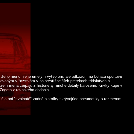
ky. Jeho meno nie je umelým výtvorom, ale odkazom na bohatú športovú
akovaným víťazstvám v najprestížnejších pretekoch tridsiatych a
Okrem mena čerpajú z histórie aj mnohé detaily karosérie. Krivky kupé v
 Zagato z rovnakého obdobia.
ušia ani "svalnaté" zadné blatníky skrývajúce pneumatiky s rozmerom