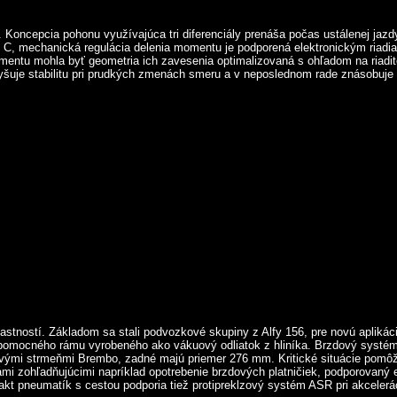
 Koncepcia pohonu využívajúca tri diferenciály prenáša počas ustálenej jaz
sen C, mechanická regulácia delenia momentu je podporená elektronickým ria
entu mohla byť geometria ich zavesenia optimalizovaná s ohľadom na riadit
uje stabilitu pri prudkých zmenách smeru a v neposlednom rade znásobuje pô
astností. Základom sa stali podvozkové skupiny z Alfy 156, pre novú aplikác
 pomocného rámu vyrobeného ako vákuový odliatok z hliníka. Brzdový systé
vými strmeňmi Brembo, zadné majú priemer 276 mm. Kritické situácie pomôžu 
mi zohľadňujúcimi napríklad opotrebenie brzdových platničiek, podporovaný e
t pneumatík s cestou podporia tiež protipreklzový systém ASR pri akcelerác