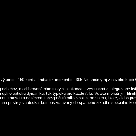
jet s výkonom 150 koní a krútiacim momentom 305 Nm známy aj z nového kup
 podbehov, modifikované nárazníky s hliníkovými výstuhami a integrované li
i úplne optickú dynamiku, tak typickú pre každú Alfu. Vďaka mohutným hliní
lnou zmesou a dezénom zabezpečujú priľnavosť aj na snehu, blate, alebo pr
ovaná prístrojová doska, kompas vstavaný do spätného zrkadla, špeciálne kob